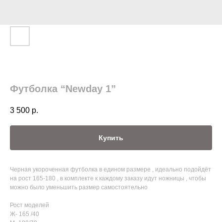
Футболка “Newday 1”
3 500
р.
Купить
Черная укороченная футболка в едином размере , идеально подойдёт
на рост 165-180 , в комплекте к каждому заказу идут ножницы , чтобы
можно было уменьшить размер самостоятельно
Рост моделей
Ж- 165 /40