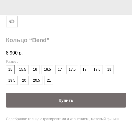
Кольцо “Bend”
8 900
р.
Размер
15
15,5
16
16,5
17
17,5
18
18,5
19
19,5
20
20,5
21
Купить
Серебряное кольцо с гравировками и чернением , матовый финиш